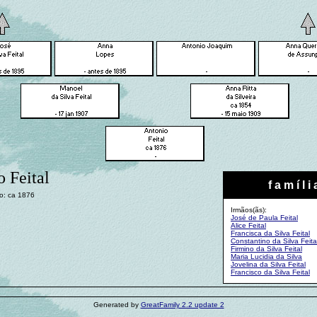
 Feital
f a m í l i 
o: ca 1876
Irmãos(ãs):
José de Paula Feital
Alice Feital
Francisca da Silva Feital
Constantino da Silva Feita
Firmino da Silva Feital
Maria Lucidia da Silva
Jovelina da Silva Feital
Francisco da Silva Feital
Generated by
GreatFamily 2.2 update 2