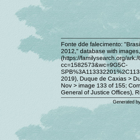
Fonte dde falecimento: "Brasil
2012," database with images
(https://familysearch.org/a
cc=1582573&wc=9G5C-
SPB%3A113332201%2C11333
2019), Duque de Caxias > Du
Nov > image 133 of 155; Corr
General of Justice Offices), R
Generated b