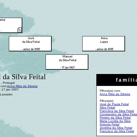
da Silva Feital
f a m í l i 
 , Portugal
: com
Anna Ritta da Silveira
: 17 jan 1907
Filhos(as) com:
Anna Ritta da Silveira
 Lavrador
Filhos(as):
José de Paula Feital
Alice Feital
Francisca da Silva Feital
Constantino da Silva Feita
Firmino da Silva Feital
Maria Lucidia da Silva
Antonio Feital
Jovelina da Silva Feital
Francisco da Silva Feital