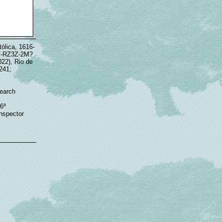
tólica, 1616-
9F-RZ3Z-2M?
2), Rio de
241;
Search
6ª
Inspector