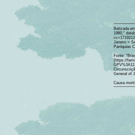
Batizada em 
1980," data
cc=1719212
Janeiro > S
Paróquias Ca
Fonte: "Bras
(https://fa
GPV%3A1133
Circunscriçã
General of J
Causa mortis