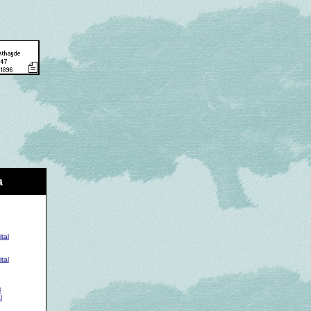
a
tal
tal
l
l