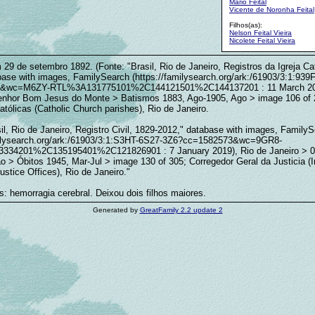
Mario Feital
Vicente de Noronha Feital
Filhos(as):
Nelson Feital Vieira
Nicolete Feital Vieira
29 de setembro 1892. (Fonte: "Brasil, Rio de Janeiro, Registros da Igreja Ca
base with images, FamilySearch (https://familysearch.org/ark:/61903/3:1:93
&wc=M6ZY-RTL%3A131775101%2C144121501%2C144137201 : 11 March 202
enhor Bom Jesus do Monte > Batismos 1883, Ago-1905, Ago > image 106 of 
tólicas (Catholic Church parishes), Rio de Janeiro.
il, Rio de Janeiro, Registro Civil, 1829-2012," database with images, Family
milysearch.org/ark:/61903/3:1:S3HT-6S27-3Z6?cc=1582573&wc=9GR8-
34201%2C135195401%2C121826901 : 7 January 2019), Rio de Janeiro > 0
o > Óbitos 1945, Mar-Jul > image 130 of 305; Corregedor Geral da Justicia (
ustice Offices), Rio de Janeiro."
: hemorragia cerebral. Deixou dois filhos maiores.
Generated by
GreatFamily 2.2 update 2