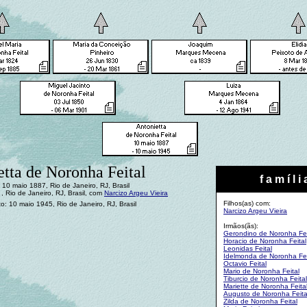
tta de Noronha Feital
f a m í l i 
10 maio 1887, Rio de Janeiro, RJ, Brasil
 Rio de Janeiro, RJ, Brasil, com
Narcizo Argeu Vieira
Filhos(as) com:
o: 10 maio 1945, Rio de Janeiro, RJ, Brasil
Narcizo Argeu Vieira
Irmãos(ãs):
Gerondino de Noronha Fei
Horacio de Noronha Feital
Leonidas Feital
Idelmonda de Noronha Fei
Octavio Feital
Mario de Noronha Feital
Tiburcio de Noronha Feital
Mariette de Noronha Feita
Augusto de Noronha Feita
Zilda de Noronha Feital