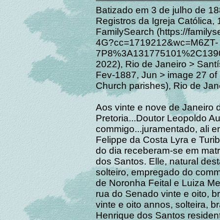
Batizado em 3 de julho de 188
Registros da Igreja Católica
FamilySearch (https://family
4G?cc=1719212&wc=M6ZT-
7P8%3A131775101%2C1390
2022), Rio de Janeiro > San
Fev-1887, Jun > image 27 of 
Church parishes), Rio de Jane
Aos vinte e nove de Janeiro 
Pretoria...Doutor Leopoldo A
commigo...juramentado, ali 
Felippe da Costa Lyra e Turib
do dia receberam-se em matr
dos Santos. Elle, natural dest
solteiro, empregado do commer
de Noronha Feital e Luiza Me
rua do Senado vinte e oito, br
vinte e oito annos, solteira, b
Henrique dos Santos resident