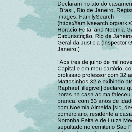
Declaram no ato do casament
"Brasil, Rio de Janeiro, Regis
images, FamilySearch
(https://familysearch.org/ark
Horacio Feital and Noemia Gar
Circunscrição, Rio de Janeiro
Geral da Justicia (Inspector G
Janeiro.)
"Aos tres de julho de mil nov
Capital e em meu cartório, c
profissao professor com 32 a
Mattosinhos 32 e exibindo at
Raphael [illegivel] declarou q
horas na casa acima faleceu 
branca, com 63 anos de idade
com Noemia Almeida [sic, deve
comerciario, residente a casa
Noronha Feita e de Luiza Mec
sepultado no cemiterio Sao F