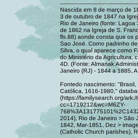
Nascida em 8 de março de 18
3 de outubro de 1847 na Igre
Rio de Janeiro (fonte: Lagoa 
de 1862 na Igreja de S. Fran
fls.88) aonde consta que os p
Sao José. Como padrinho de 
Silva, o qual aparece como F
do Ministério da Agricultura
4D. (Fonte: Almanak Administr
Janeiro (RJ) - 1844 a 1885, 
Fontedo nascimento: "Brasil, 
Católica, 1616-1980," datab
(https://familysearch.org/ar
cc=1719212&wc=M6ZY-
768%3A131775101%2C1432
2014), Rio de Janeiro > São 
1842, Mar-1851, Dez > image
(Catholic Church parishes), R