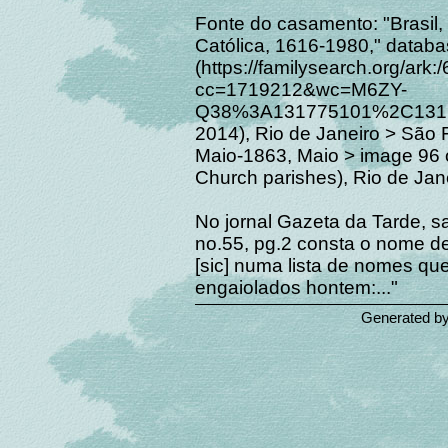
Fonte do casamento: "Brasil, 
Católica, 1616-1980," datab
(https://familysearch.org/ar
cc=1719212&wc=M6ZY-
Q38%3A131775101%2C1317
2014), Rio de Janeiro > São 
Maio-1863, Maio > image 96 o
Church parishes), Rio de Jane
No jornal Gazeta da Tarde, s
no.55, pg.2 consta o nome d
[sic] numa lista de nomes qu
engaiolados hontem:..."
Generated b