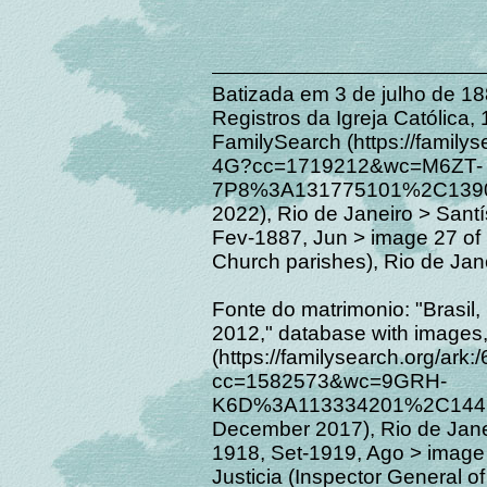
Batizada em 3 de julho de 188
Registros da Igreja Católica
FamilySearch (https://family
4G?cc=1719212&wc=M6ZT-
7P8%3A131775101%2C1390
2022), Rio de Janeiro > San
Fev-1887, Jun > image 27 of 
Church parishes), Rio de Jane
Fonte do matrimonio: "Brasil, 
2012," database with images
(https://familysearch.org/ar
cc=1582573&wc=9GRH-
K6D%3A113334201%2C1446
December 2017), Rio de Jane
1918, Set-1919, Ago > image
Justicia (Inspector General of