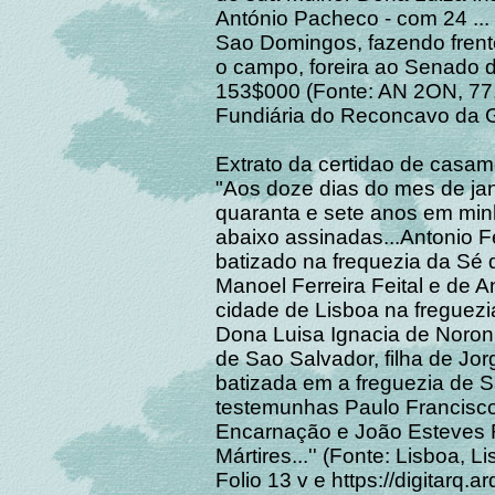
António Pacheco - com 24 ... d
Sao Domingos, fazendo frente
o campo, foreira ao Senado 
153$000 (Fonte: AN 2ON, 77,
Fundiária do Reconcavo da 
Extrato da certidao de casam
"Aos doze dias do mes de jan
quaranta e sete anos em mi
abaixo assinadas...Antonio Ferr
batizado na frequezia da Sé d
Manoel Ferreira Feital e de 
cidade de Lisboa na freguez
Dona Luisa Ignacia de Noronh
de Sao Salvador, filha de Jo
batizada em a freguezia de S
testemunhas Paulo Francisco
Encarnação e João Esteves R
Mártires...'' (Fonte: Lisboa, 
Folio 13 v e https://digitarq.