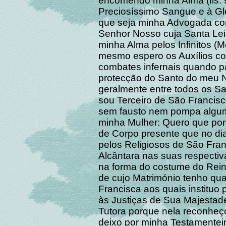
encomendo minha Alma (fls. 
Preciosíssimo Sangue e à Gl
que seja minha Advogada com
Senhor Nosso cuja Santa Lei 
minha Alma pelos Infinitos 
mesmo espero os Auxílios co
combates infernais quando pa
protecção do Santo do meu 
geralmente entre todos os Sa
sou Terceiro de São Francisc
sem fausto nem pompa alguma
minha Mulher: Quero que por
de Corpo presente que no di
pelos Religiosos de São Fra
Alcântara nas suas respectiv
na forma do costume do Rei
de cujo Matrimónio tenho quat
Francisca aos quais instituo
às Justiças de Sua Majesta
Tutora porque nela reconheço
deixo por minha Testamenteir