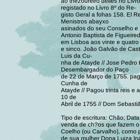
ao thezoureiro delles no Livr
registado no Livro 8º do Re-
gisto Geral a fohas 158. El
Menistros abayxo
asinados do seu Conselho 
Antonio Baptista de Figueired
em Lisboa aos vinte e quatro
e sinco. João Galvão de Cast
Luis da Cu-
nha de Atayde // Jose Pedro
Desembargador do Paço
de 22 de Março de 1755. pagou
Cunha de
Atayde // Pagou trinta reis e a
10 de
Abril de 1755 // Dom Seb
Tipo de escritura: Chão; Data
venda de ch?os que fazem o
Coelho (ou Carvalho), como p
de sua mulher Dona Luiza Iná