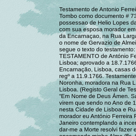
Testamento de Antonio Ferrei
Tombo como documento # 73
possessao de Helio Lopes da
com sua esposa morador em 
da Encarnaçao, na Rua Larg
o nome de Gervazio de Almeid
segue o texto do testamento:
TESTAMENTO de António Ferre
Lisboa; aprovado a 18.7.176
Encarnação, Lisboa, casas del
regº a 11.9.1766. Testamente
Noronha, moradora na Rua L
Lisboa. (Registo Geral de Tes
“Em Nome de Deus Ámen. Sa
virem que sendo no Ano de 1
nesta Cidade de Lisboa e R
morador eu António Ferreira F
Janeiro contemplando a ince
dar-me a Morte resolvi fazer