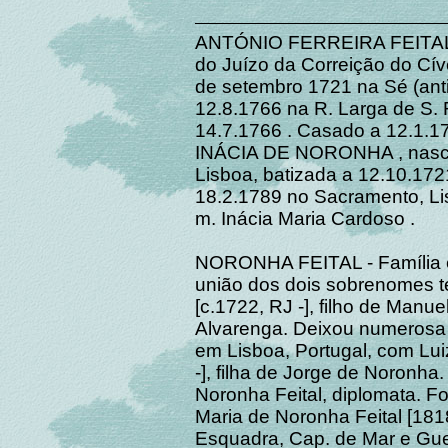
ANTÓNIO FERREIRA FEITAL (D
do Juízo da Correição do Cív
de setembro 1721 na Sé (anti
12.8.1766 na R. Larga de S. 
14.7.1766 . Casado a 12.1.17
INÁCIA DE NORONHA , nascida
Lisboa, batizada a 12.10.1721
18.2.1789 no Sacramento, Lis
m. Inácia Maria Cardoso .
NORONHA FEITAL - Família es
união dos dois sobrenomes te
[c.1722, RJ -], filho de Manue
Alvarenga. Deixou numerosa
em Lisboa, Portugal, com Lui
-], filha de Jorge de Noronha
Noronha Feital, diplomata. Fo
Maria de Noronha Feital [181
Esquadra, Cap. de Mar e Gu