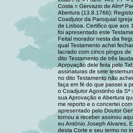
Costa = Gervazio de Almª Pae
Abertura (13.8.1766); Registo
Coadjutor da Paroquial Igrej
de Lisboa. Certifico que aos
foi apresentado este Testame
Feital morador nesta dia fr
qual Testamento achei fecha
lacrado com cinco pingos de
dito Testamento de três lauda
Aprovação dele feita pelo Tab
assinaturas de sete testemun
no dito Testamento não ache
faça em fé do que passei a p
o Coadjutor Agostinho da Sª 
sua Aprovação e Abertura que
me reporto e o concertei com
apresentado pelo Doutor Ger
tornou a receber assinou aqu
eu António Joseph Alvares, E
desta Corte e seu termo no i