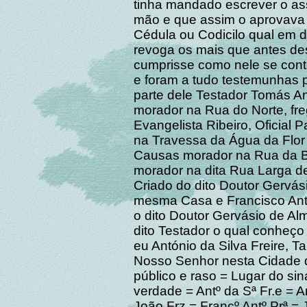
tinha mandado escrever o ass
mão e que assim o aprovava 
Cédula ou Codicilo qual em di
revoga os mais que antes des
cumprisse como nele se cont
e foram a tudo testemunhas
parte dele Testador Tomás Ant
morador na Rua do Norte, fre
Evangelista Ribeiro, Oficial 
na Travessa da Água da Flor
Causas morador na Rua da B
morador na dita Rua Larga d
Criado do dito Doutor Gervási
mesma Casa e Francisco Antó
o dito Doutor Gervásio de A
dito Testador o qual conheço 
eu António da Silva Freire, T
Nosso Senhor nesta Cidade d
público e raso = Lugar do si
verdade = Antº da Sª Fr.e = A
João Frz = Francº Antº Prª =