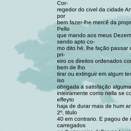
Cor-
regedor do civel da cidade A
por
bem fazer-lhe mercê da propri
Pello
que mando aos meus Dezem
sendo apto co-
mo dito hé, lhe fação passar 
pri-
eiro os direitos ordenados c
bem de lho
tirar ou extinguir em algum 
iso
obrigada a satisfação alguma
inteiramente como nella se 
effeyto
haja de durar mais de hum a
2º, titulo
40 em contrario. E pagou de no
carregados