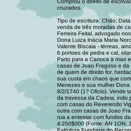
Comprou o direito de escrivão 
cruzados.
Tipo de escritura: Chão; Data
venda de três moradas de ca
Ferreira Feital, advogado nos
Dona Luiza Inácia Maria Nor
Valente Biscaia - térreas, ain
6 portoes de pedra e cal, si
Parto para a Carioca à mao 
casas de Joao Fragoso e da 
de quem de direito for, herda
sua custa em chaos que com
Menezes e sua mulher Dona M
8/2/1740 (1? Oficio). Vende 
da travessa da Cadeia, indo
com casas do Reverendo Vigá
outra com casas de Joao Fra
rua a entestar com fundos da
4:250$000 (Fonte: AN 1ON, 
Estrutura Fundiária do Reco