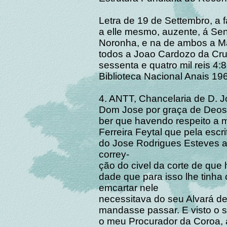
Letra de 19 de Settembro, a f
a elle mesmo, auzente, á Sen
Noronha, e na de ambos a M
todos a Joao Cardozo da Cruz
sessenta e quatro mil reis 4
Biblioteca Nacional Anais 196
4. ANTT, Chancelaria de D. Jos
Dom Jose por graça de Deos 
ber que havendo respeito a m
Ferreira Feytal que pela escri
do Jose Rodrigues Esteves a 
correy-
ção do civel da corte de que h
dade que para isso lhe tinha
emcartar nele
necessitava do seu Alvará d
mandasse passar. E visto o 
o meu Procurador da Coroa, 