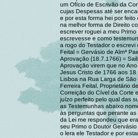
um Ofício de Escrivão da Cor
cujas Despesas até ser enca
e por esta forma hei por fei
na melhor forma de Direito c
escrever roguei a meu Primo
escrevesse e como testemun
a rogo do Testador o escrevi
Feital = Gervásio de Almª Pa
Aprovação (18.7.1766) = Sai
Aprovação virem que no Ano
Jesus Cristo de 1766 aos 18
Lisboa na Rua Larga de São
Ferreira Feital, Proprietário
Correição do Cível da Corte 
juízo perfeito pelo qual das
as Testemunhas abaixo nome
às perguntas que perante as
da Lei me respondeu que era 
seu Primo o Doutor Gervásio 
o lera ele Testador e por esta