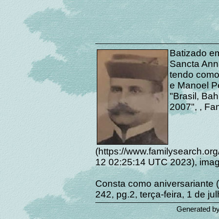
Batizado e
Sancta Ann
tendo como 
e Manoel Pe
"Brasil, Bah
2007", , Fa
(https://www.familysearch.o
12 02:25:14 UTC 2023), ima
Consta como aniversariante (F
242, pg.2, terça-feira, 1 de ju
Generated b