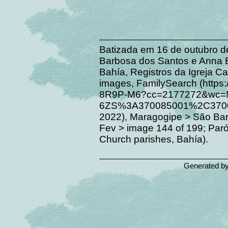
Batizada em 16 de outubro d
Barbosa dos Santos e Anna Ba
Bahía, Registros da Igreja Ca
images, FamilySearch (https:
8R9P-M6?cc=2177272&wc=
6ZS%3A370085001%2C3700
2022), Maragogipe > São Bar
Fev > image 144 of 199; Paró
Church parishes, Bahía).
Generated b