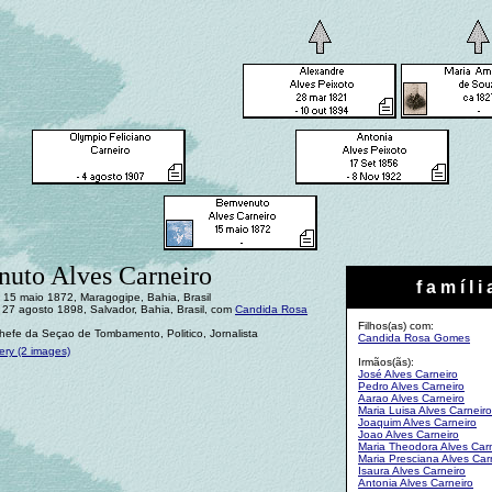
uto Alves Carneiro
f a m í l i 
 15 maio 1872, Maragogipe, Bahia, Brasil
27 agosto 1898, Salvador, Bahia, Brasil, com
Candida Rosa
Filhos(as) com:
Chefe da Seçao de Tombamento, Politico, Jornalista
Candida Rosa Gomes
ery (2 images)
Irmãos(ãs):
José Alves Carneiro
Pedro Alves Carneiro
Aarao Alves Carneiro
Maria Luisa Alves Carneiro
Joaquim Alves Carneiro
Joao Alves Carneiro
Maria Theodora Alves Car
Maria Presciana Alves Car
Isaura Alves Carneiro
Antonia Alves Carneiro