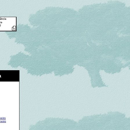
a
neiro
neiro