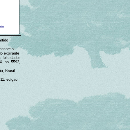
iro
rtido
onsorcio
o expirante
 felicidades
X, no. 5592,
a, Brasil.
911, ediçao