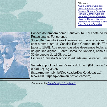
Filhos(as):
Alyde Gomes Carneiro
Olga Gomes Carneiro
Dioméa Gomes Carneiro
Renato Gomes Carneiro
Lourdes Gomes Carneiro
Haydée Gomes Carneiro
Demosténes Gomes Carne
Ruth Gomes Carneiro
Conhecido também como Benevenuto. Foi chefe do Pa
Reaccionário. Foi coronel.
"O sr. Bemvenuto Alves Carneiro communicou o seu c
com a exma. srs. d. Candida Rosa Gomes, no dia 27 d
[agosto 1898]. Aos recem-casados desejamos todas as
de que sao dignos" (Fonte: Jornal de Noticias, anno XI
30 de agosto de 1898, pg. 1).
Dirigiu a "Revista Maçonica" editada em Salvador, Bahi
Ver artigo publicado na Revista do Brasil (BA), anno 1
00001 (2), pg.35-36.
(http://memoria.bn.br/DocReader/DocReader.aspx?
bib=390062&pesq=bemvenuto%20carneiro)
Generated by
GreatFamily 2.2 update 2