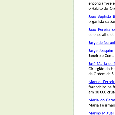
encontram-se em
o Hábito da Or
João Baptista B
organista da San
João Pereira d
colonos ali e d
Jorge de Noron
Jorge Joaquim 
Janeiro e Coman
José Maria de 
Cirurgião do H
da Ordem de S.
Manuel Ferreir
fazendeiro na 
em 30 000 cruza
Maria do Carm
Maria I e irmão
Marino Miguel 