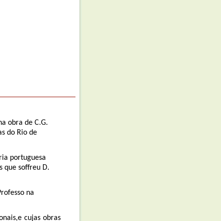
s na obra de C.G.
amilias do Rio de
erária portuguesa
s que soffreu D.
sil. Professo na
onais,e cujas obras