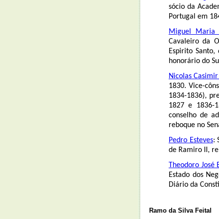
sócio da Acade
Portugal em 184
Miguel Maria 
Cavaleiro da O
Espirito Santo
honorário do Su
Nicolas Casimi
1830. Vice-côns
1834-1836), pre
1827 e 1836-1
conselho de ad
reboque no Sena
Pedro Esteves
:
de Ramiro II, r
Theodoro José 
Estado dos Neg
Diário da Const
Ramo da Silva Feital