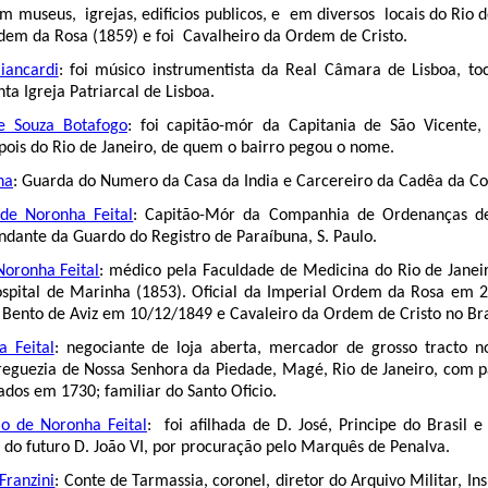
 museus, igrejas, edificios publicos, e em diversos locais do Rio 
dem da Rosa (1859) e foi Cavalheiro da Ordem de Cristo.
iancardi
: foi músico instrumentista da Real Câmara de Lisboa, toc
ta Igreja Patriarcal de Lisboa.
e Souza Botafogo
: foi capitão-mór da Capitania de São Vicente
epois do Rio de Janeiro, de quem o bairro pegou o nome.
ha
: Guarda do Numero da Casa da India e Carcereiro da Cadêa da Co
de Noronha Feital
: Capitão-Mór da Companhia de Ordenanças d
dante da Guardo do Registro de Paraíbuna, S. Paulo.
Noronha Feital
: médico pela Faculdade de Medicina do Rio de Janeir
ospital de Marinha (1853). Oficial da Imperial Ordem da Rosa em 2
 Bento de Aviz em 10/12/1849 e Cavaleiro da Ordem de Cristo no Br
a Feital
: negociante de loja aberta, mercador de grosso tracto n
freguezia de Nossa Senhora da Piedade, Magé, Rio de Janeiro, com p
dos em 1730; familiar do Santo Oficio.
o de Noronha Feital
: foi afilhada de D. José, Principe do Brasil 
 do futuro D. João VI, por procuração pelo Marquês de Penalva.
Franzini
: Conte de Tarmassia, coronel, diretor do Arquivo Militar, In