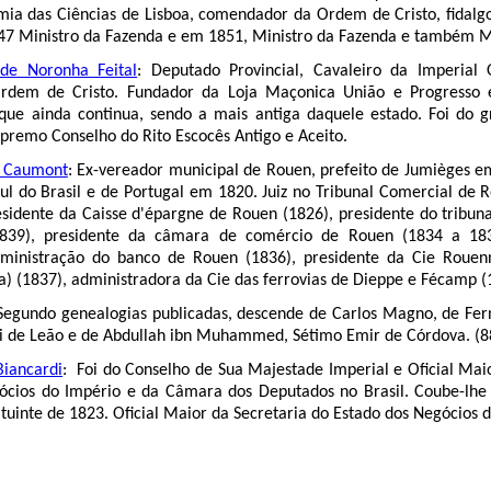
mia das Ciências de Lisboa, comendador da Ordem de Cristo, fidalg
7 Ministro da Fazenda e em 1851, Ministro da Fazenda e também Min
de Noronha Feital
: Deputado Provincial, Cavaleiro da Imperia
rdem de Cristo. Fundador da Loja Maçonica União e Progresso e
, que ainda continua, sendo a mais antiga daquele estado. Foi do
premo Conselho do Rito Escocês Antigo e Aceito.
r Caumont
: Ex-vereador municipal de Rouen, prefeito de Jumièges e
ul do Brasil e de Portugal em 1820. Juiz no Tribunal Comercial de
sidente da Caisse d'épargne de Rouen (1826), presidente do tribun
839), presidente da câmara de comércio de Rouen (1834 a 183
ministração do banco de Rouen (1836), presidente da Cie Rouen
) (1837), administradora da Cie das ferrovias de Dieppe e Fécamp (
 Segundo genealogias publicadas, descende de Carlos Magno, de Fern
ei de Leão e de Abdullah ibn Muhammed, Sétimo Emir de Córdova. (8
Biancardi
: Foi do Conselho de Sua Majestade Imperial e Oficial Mai
ócios do Império e da Câmara dos Deputados no Brasil. Coube-lhe 
ituinte de 1823. Oficial Maior da Secretaria do Estado dos Negócios 