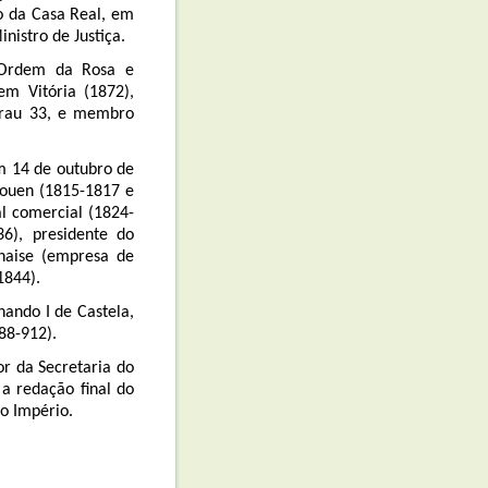
o da Casa Real, em
istro de Justiça.
l Ordem da Rosa e
m Vitória (1872),
 grau 33, e membro
m 14 de outubro de
 Rouen (1815-1817 e
al comercial (1824-
6), presidente do
naise (empresa de
1844).
ando I de Castela,
88-912).
or da Secretaria do
a redação final do
do Império.