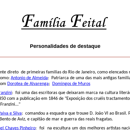
Personalidades de destaque
e direto de primeiras familias do Rio de Janeiro, como elencado
omo:
Antonio de Almeida
: Patriarca de uma das mais antigas f
com
Dorotea de Alvarenga
;
Domingos de Muros
anzini
: foi uma das escritoras que deixaram marca na cultura lit
om a publicação em 1846 de "Exposição dos cruéis tractamento
anzini..."
Paiva e
Silva
: comandou a esquadra que trouxe D. João VI ao Bra
de Aviz, e capitão de mar e guerra das reais fragatas.
el Chaves Pinheiro
:
foi na escultura um dos melhores artistas naci