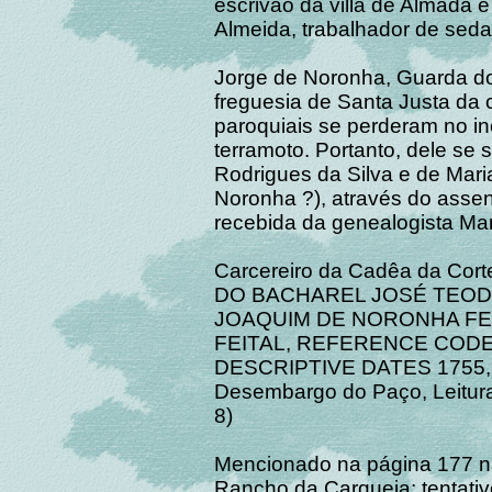
escrivão da villa de Almada 
Almeida, trabalhador de seda
Jorge de Noronha, Guarda d
freguesia de Santa Justa da 
paroquiais se perderam no in
terramoto. Portanto, dele se 
Rodrigues da Silva e de Maria
Noronha ?), através do asse
recebida da genealogista Mari
Carcereiro da Cadêa da Co
DO BACHAREL JOSÉ TEOD
JOAQUIM DE NORONHA FEI
FEITAL, REFERENCE CODE :
DESCRIPTIVE DATES 1755,
Desembargo do Paço, Leitura d
8)
Mencionado na página 177 na
Rancho da Carqueja: tentativ