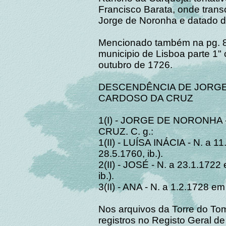
Francisco Barata, onde tran
Jorge de Noronha e datado d
Mencionado também na pg. 82
municipio de Lisboa parte 1
outubro de 1726.
DESCENDÊNCIA DE JORGE 
CARDOSO DA CRUZ
1(I) - JORGE DE NORONHA 
CRUZ. C. g.:
1(II) - LUÍSA INÁCIA - N. a 1
28.5.1760, ib.).
2(II) - JOSÉ - N. a 23.1.1722 
ib.).
3(II) - ANA - N. a 1.2.1728 em 
Nos arquivos da Torre do To
registros no Registo Geral d