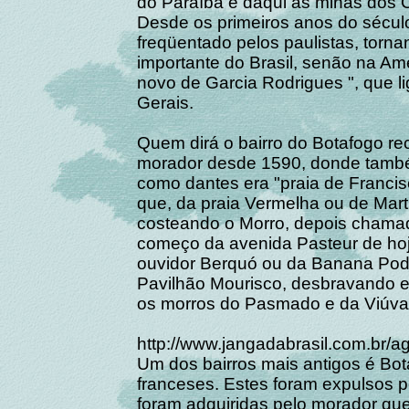
do Paraíba e daqui às minas dos 
Desde os primeiros anos do sécul
freqüentado pelos paulistas, torn
importante do Brasil, senão na Amé
novo de Garcia Rodrigues ", que li
Gerais.
Quem dirá o bairro do Botafogo re
morador desde 1590, donde també
como dantes era "praia de Franci
que, da praia Vermelha ou de Mar
costeando o Morro, depois chama
começo da avenida Pasteur de hoj
ouvidor Berquó ou da Banana Podre
Pavilhão Mourisco, desbravando e
os morros do Pasmado e da Viúv
http://www.jangadabrasil.com.br/a
Um dos bairros mais antigos é Bota
franceses. Estes foram expulsos p
foram adquiridas pelo morador qu