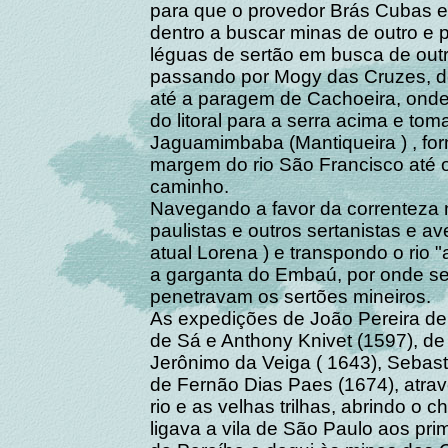
para que o provedor Brás Cubas e 
dentro a buscar minas de outro e p
léguas de sertão em busca de outr
passando por Mogy das Cruzes, de
até a paragem de Cachoeira, ond
do litoral para a serra acima e t
Jaguamimbaba (Mantiqueira ) , for
margem do rio São Francisco até 
caminho.
Navegando a favor da correnteza n
paulistas e outros sertanistas e a
atual Lorena ) e transpondo o rio 
a garganta do Embaú, por onde se
penetravam os sertões mineiros.
As expedições de João Pereira de
de Sá e Anthony Knivet (1597), de
Jerônimo da Veiga ( 1643), Seba
de Fernão Dias Paes (1674), atra
rio e as velhas trilhas, abrindo o
ligava a vila de São Paulo aos pr