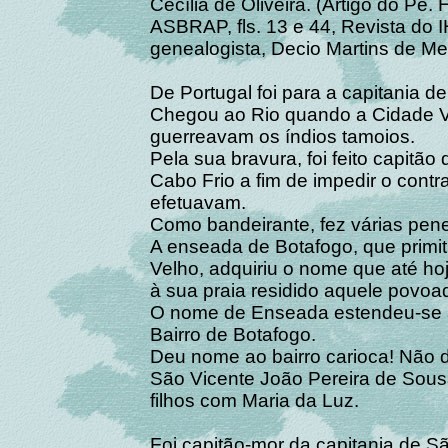
Cecília de Oliveira. (Artigo do Pe.
ASBRAP, fls. 13 e 44, Revista do
genealogista, Decio Martins de Me
De Portugal foi para a capitania d
Chegou ao Rio quando a Cidade Ve
guerreavam os índios tamoios.
Pela sua bravura, foi feito capitã
Cabo Frio a fim de impedir o contra
efetuavam.
Como bandeirante, fez várias pene
A enseada de Botafogo, que prim
Velho, adquiriu o nome que até ho
à sua praia residido aquele povoad
O nome de Enseada estendeu-se à
Bairro de Botafogo.
Deu nome ao bairro carioca! Não 
São Vicente João Pereira de Sousa
filhos com Maria da Luz.
Foi capitão-mor da capitania de 