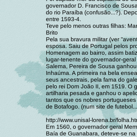
governador D. Francisco de Sousa
do rio Paraíba (confusão...?). De
entre 1593-4.
Teve pelo menos outras filhas: M
Brito
Pela sua bravura militar (ver "ave
esposa. Saiu de Portugal pelos pro
Homenagem ao bairro, assim batiz
lugar-tenente do governador-geral
Salema, Pereira de Sousa ganhou 
Inhaúma. A primeira na bela ense
seus ancestrais, pela fama do gal
pelo rei Dom João II, em 1519. O 
artilharia pesada e ganhou o apeli
tantos que os nobres portugueses 
de Botafogo. (num site de futebol...
http://www.unisal-lorena.br/folha.ht
Em 1560, o governador geral Mem
Baía de Guanabara, deteve-se na 