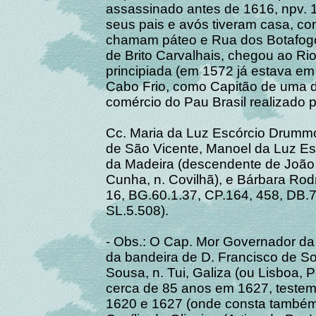
assassinado antes de 1616, npv. 1
seus pais e avós tiveram casa, c
chamam páteo e Rua dos Botafogos
de Brito Carvalhais, chegou ao Ri
principiada (em 1572 já estava em
Cabo Frio, como Capitão de uma d
comércio do Pau Brasil realizado 
Cc. Maria da Luz Escórcio Drummon
de São Vicente, Manoel da Luz Esc
da Madeira (descendente de João
Cunha, n. Covilhã), e Bárbara Rod
16, BG.60.1.37, CP.164, 458, DB.7
SL.5.508).
- Obs.: O Cap. Mor Governador da
da bandeira de D. Francisco de S
Sousa, n. Tui, Galiza (ou Lisboa, 
cerca de 85 anos em 1627, teste
1620 e 1627 (onde consta também 