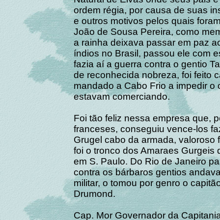
ordem régia, por causa de suas ins
e outros motivos pelos quais fora
João de Sousa Pereira, como mem
a rainha deixava passar em paz a
índios no Brasil, passou ele com e
fazia aí a guerra contra o gentio
de reconhecida nobreza, foi feito
mandado a Cabo Frio a impedir o c
estavam comerciando.
Foi tão feliz nessa empresa que, 
franceses, conseguiu vence-los fa
Grugel cabo da armada, valoroso f
foi o tronco dos Amaraes Gurgeis
em S. Paulo. Do Rio de Janeiro p
contra os bárbaros gentios andava
militar, o tomou por genro o capit
Drumond.
Cap. Mor Governador da Capitania