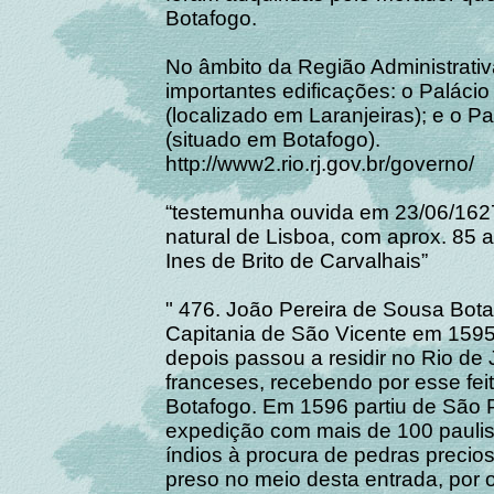
Botafogo.
No âmbito da Região Administrativ
importantes edificações: o Palác
(localizado em Laranjeiras); e o 
(situado em Botafogo).
http://www2.rio.rj.gov.br/governo/
“testemunha ouvida em 23/06/1627
natural de Lisboa, com aprox. 85 a
Ines de Brito de Carvalhais”
" 476. João Pereira de Sousa Bota
Capitania de São Vicente em 1595.
depois passou a residir no Rio de
franceses, recebendo por esse fei
Botafogo. Em 1596 partiu de São 
expedição com mais de 100 paulis
índios à procura de pedras precio
preso no meio desta entrada, por o