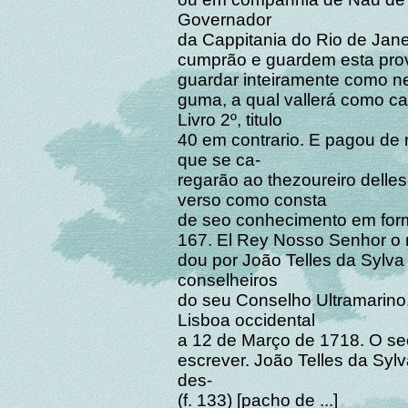
Governador
da Cappitania do Rio de Jane
cumprão e guardem esta prov
guardar inteiramente como ne
guma, a qual vallerá como c
Livro 2º, titulo
40 em contrario. E pagou de n
que se ca-
regarão ao thezoureiro delles
verso como consta
de seo conhecimento em form
167. El Rey Nosso Senhor o
dou por João Telles da Sylva
conselheiros
do seu Conselho Ultramarino.
Lisboa occidental
a 12 de Março de 1718. O sec
escrever. João Telles da Syl
des-
(f. 133) [pacho de ...]