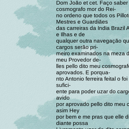
Dom João et cet. Faço sabe
cosmografo mor do Rei-
no ordeno que todos os Pillot
Mestres e Guardiães
das carreiras da India Brazi
e Ilhas e de
qualquer outra navegação qu
cargos serão pri-
meiro examinados na meza 
meu Provedor de-
lles pello dito meu cosmogra
aprovados. E porqua-
nto Antonio ferreira feital o 
sufici-
ente para poder uzar do cargo
avido
por aprovado pello dito meu
asim Hey
por bem e me pras que elle dit
diante possa