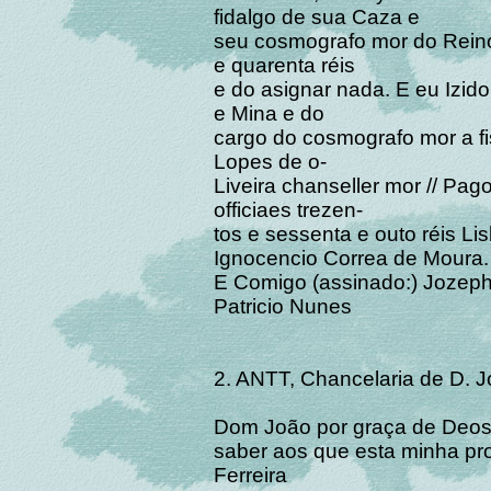
fidalgo de sua Caza e
seu cosmografo mor do Reino,
e quarenta réis
e do asignar nada. E eu Izid
e Mina e do
cargo do cosmografo mor a fi
Lopes de o-
Liveira chanseller mor // Pag
officiaes trezen-
tos e sessenta e outo réis L
Ignocencio Correa de Moura.
E Comigo (assinado:) Jozeph
Patricio Nunes
2. ANTT, Chancelaria de D. Jo
Dom João por graça de Deos 
saber aos que esta minha pro
Ferreira