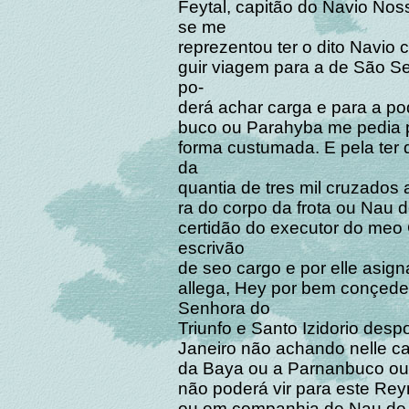
Feytal, capitão do Navio Nos
se me
reprezentou ter o dito Navio
guir viagem para a de São S
po-
derá achar carga e para a po
buco ou Parahyba me pedia p
forma custumada. E pela ter d
da
quantia de tres mil cruzados 
ra do corpo da frota ou Nau
certidão do executor do meo 
escrivão
de seo cargo e por elle asig
allega, Hey por bem conçeder
Senhora do
Triunfo e Santo Izidorio desp
Janeiro não achando nelle ca
da Baya ou a Parnanbuco ou
não poderá vir para este Rey
ou em companhia de Nau de