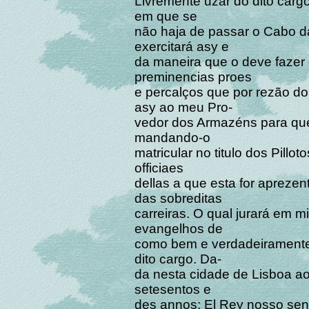
Livremente uzar do dito cargo
em que se
não haja de passar o Cabo da
exercitará asy e
da maneira que o deve fazer 
preminencias proes
e percalços que por rezão do 
asy ao meu Pro-
vedor dos Armazéns para que
mandando-o
matricular no titulo dos Pillo
officiaes
dellas a que esta for aprezen
das sobreditas
carreiras. O qual jurará em m
evangelhos de
como bem e verdadeiramente
dito cargo. Da-
da nesta cidade de Lisboa a
setesentos e
des annos; El Rey nosso sen