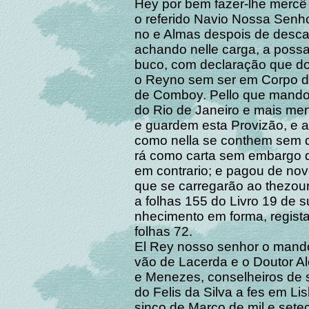
Hey por bem fazer-lhe mercê 
o referido Navio Nossa Sen
no e Almas despois de descar
achando nelle carga, a possa
buco, com declaração que dos
o Reyno sem ser em Corpo d
de Comboy. Pello que mando
do Rio de Janeiro e mais men
e guardem esta Provizão, e a
como nella se conthem sem d
rá como carta sem embargo da
em contrario; e pagou de novo
que se carregarão ao thezou
a folhas 155 do Livro 19 de 
nhecimento em forma, regista
folhas 72.
El Rey nosso senhor o mand
vão de Lacerda e o Doutor A
e Menezes, conselheiros de 
do Felis da Silva a fes em Lis
sinco de Março de mil e setec