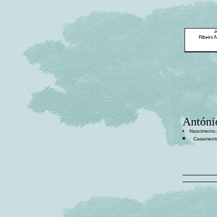
Antóni
Nascimento
Casament