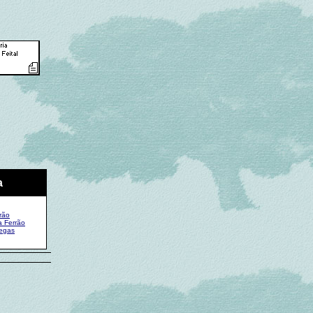
a
rão
a Ferrão
hegas