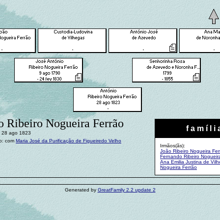
o Ribeiro Nogueira Ferrão
f a m í l i 
: 28 ago 1823
o: com
Maria José da Purificação de Figueiredo Velho
Irmãos(ãs):
João Ribeiro Nogueira Fer
Fernando Ribeiro Nogueir
Ana Emilia Justina de Vil
Nogueira Ferrão
Generated by
GreatFamily 2.2 update 2