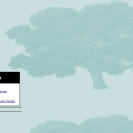
a
hegas
eira Ferrão