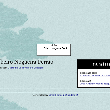
ibeiro Nogueira Ferrão
f a m í l i 
o: com
Custodia-Ludovina de Vilhegas
Filhos(as) com:
Custodia-Ludovina de Vil
Filhos(as):
José António Ribeiro Nogu
Generated by
GreatFamily 2.2 update 2