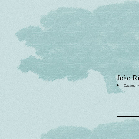
João R
Casament