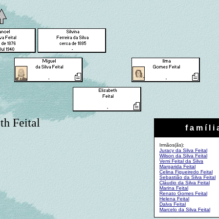
th Feital
f a m í l i 
Irmãos(ãs):
Juracy da Silva Feital
Wilson da Silva Feital
Vemi Feital da Silva
Margarida Feital
Celina Figueiredo Feital
Sebastião da Silva Feital
Cláudio da Silva Feital
Marina Feital
Renato Gomes Feital
Helena Feital
Dalva Feital
Marcelo da Silva Feital