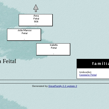
a Feital
f a m í l i 
Irmãos(ãs):
Cassiane Feital
Generated by
GreatFamily 2.2 update 2