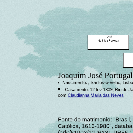
Joaquim José Portugal
Nascimento: , Santos-o-Velho, Lisbo
Casamento: 12 fev 1809, Rio de Jan
com
Claudianna Maria das Neves
Fonte do matrimonio: "Brasil,
Católica, 1616-1980", datab
(ark:/61903/1:1:6X8L-PR56 :