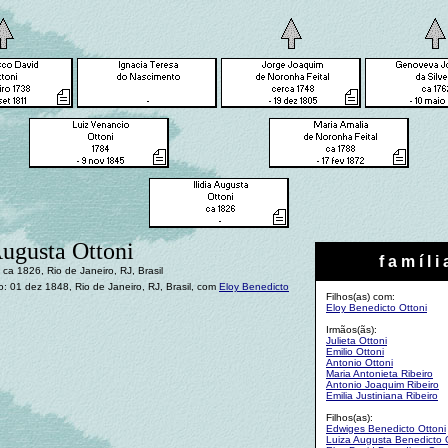
Augusta Ottoni
f a m í l i 
ca 1826, Rio de Janeiro, RJ, Brasil
 01 dez 1848, Rio de Janeiro, RJ, Brasil, com
Eloy Benedicto
Filhos(as) com:
Eloy Benedicto Ottoni
Irmãos(ãs):
Julieta Ottoni
Emilio Ottoni
Antonio Ottoni
Maria Antonieta Ribeiro
Antonio Joaquim Ribeiro
Emilia Justiniana Ribeiro
Filhos(as):
Edwiges Benedicto Ottoni
Luiza Augusta Benedicto 