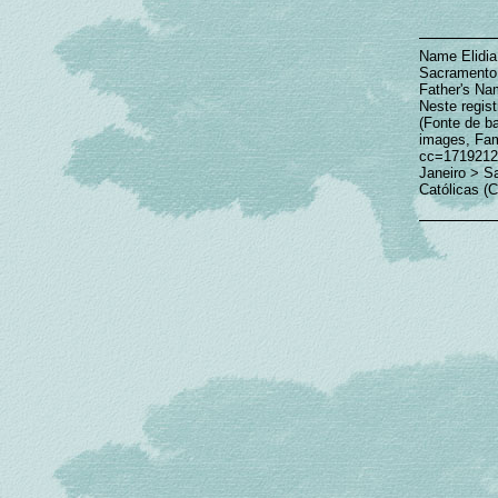
Name Elidia
Sacramento, 
Father's Na
Neste regist
(Fonte de ba
images, Fam
cc=1719212
Janeiro > S
Católicas (C