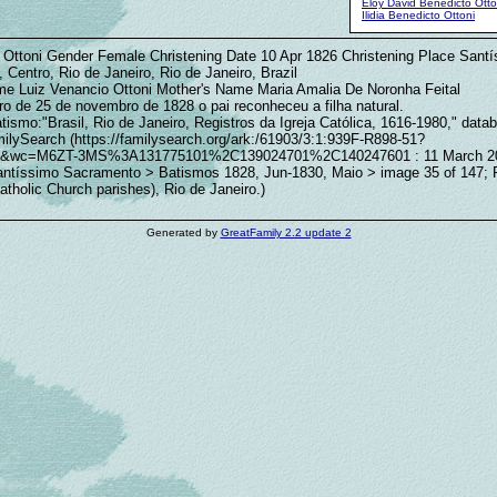
Eloy David Benedicto Otto
Ilidia Benedicto Ottoni
 Ottoni Gender Female Christening Date 10 Apr 1826 Christening Place Sant
Centro, Rio de Janeiro, Rio de Janeiro, Brazil
me Luiz Venancio Ottoni Mother's Name Maria Amalia De Noronha Feital
ro de 25 de novembro de 1828 o pai reconheceu a filha natural.
tismo:"Brasil, Rio de Janeiro, Registros da Igreja Católica, 1616-1980," data
ilySearch (https://familysearch.org/ark:/61903/3:1:939F-R898-51?
&wc=M6ZT-3MS%3A131775101%2C139024701%2C140247601 : 11 March 202
antíssimo Sacramento > Batismos 1828, Jun-1830, Maio > image 35 of 147; 
atholic Church parishes), Rio de Janeiro.)
Generated by
GreatFamily 2.2 update 2