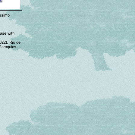
ni
íssimo
base with
2), Rio de
Paróquias