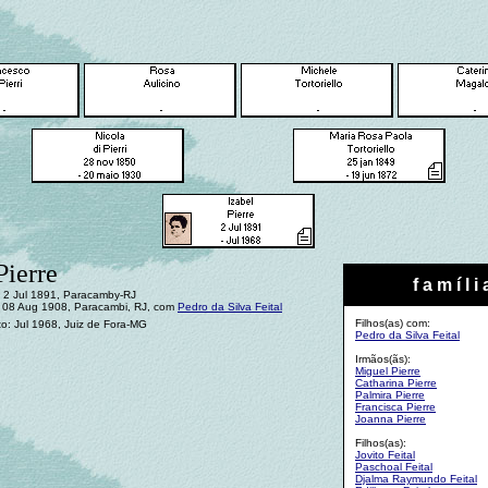
Pierre
f a m í l i 
 2 Jul 1891, Paracamby-RJ
 08 Aug 1908, Paracambi, RJ, com
Pedro da Silva Feital
Filhos(as) com:
o: Jul 1968, Juiz de Fora-MG
Pedro da Silva Feital
Irmãos(ãs):
Miguel Pierre
Catharina Pierre
Palmira Pierre
Francisca Pierre
Joanna Pierre
Filhos(as):
Jovito Feital
Paschoal Feital
Djalma Raymundo Feital