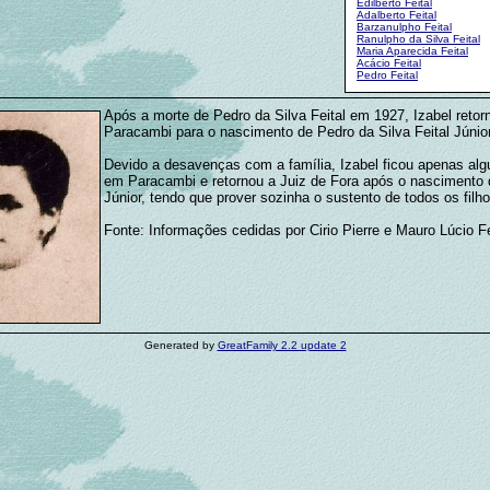
Edilberto Feital
Adalberto Feital
Barzanulpho Feital
Ranulpho da Silva Feital
Maria Aparecida Feital
Acácio Feital
Pedro Feital
Após a morte de Pedro da Silva Feital em 1927, Izabel retor
Paracambi para o nascimento de Pedro da Silva Feital Júnior
Devido a desavenças com a família, Izabel ficou apenas al
em Paracambi e retornou a Juiz de Fora após o nascimento
Júnior, tendo que prover sozinha o sustento de todos os filho
Fonte: Informações cedidas por Cirio Pierre e Mauro Lúcio Fe
Generated by
GreatFamily 2.2 update 2