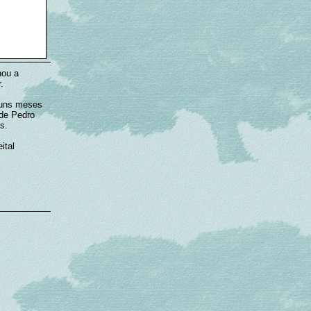
nou a
.
guns meses
 de Pedro
s.
ital