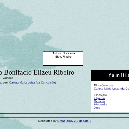
o Bonifacio Elizeu Ribeiro
f a m í l i 
 , Valença
o: com
Carlota Maria Luiza (da Conceição)
Filhos(as) com:
Carlota Maria Luiza (da C
Filhos(as):
Efigenia
Damario
Alexandre
Jose
Generated by
GreatFamily 2.2 update 2