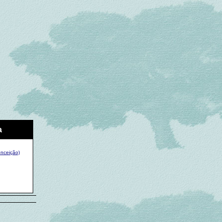
a
onceição)