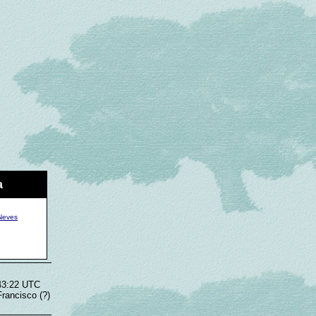
a
 Neves
:43:22 UTC
rancisco (?)