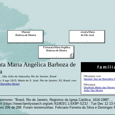
ata Maria Angélica Barboza de
f a m í l i 
a
Filhos(as) com:
, São João de Itaburahy, Rio de Janeiro, Brasil
Nazário Vaz de Barcellos
 9 ago 1815, Matriz de S. José, Rio de Janeiro, RJ, Brasil, com
 Barcellos Neves
Filhos(as):
Deolinda Maria das Neves
João Vaz Neves
rimonio: "Brasil, Rio de Janeiro, Registros da Igreja Católica, 1616-1980", ,
h (https://www.familysearch.org/ark:/61903/1:1:6X8P-SZ3J : Tue Dec 12 13
em 209 de 288. Foram testemunhas: Feliciano Ferreira da Silva e Domingos F
.