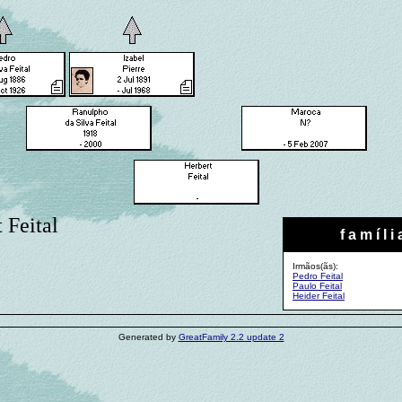
 Feital
f a m í l i 
Irmãos(ãs):
Pedro Feital
Paulo Feital
Heider Feital
Generated by
GreatFamily 2.2 update 2