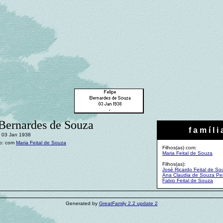
 Bernardes de Souza
f a m í l i 
 03 Jan 1938
o: com
Maria Feital de Souza
Filhos(as) com:
Maria Feital de Souza
Filhos(as):
José Ricardo Feital de So
Ana Claudia de Souza Pe
Fabio Feital de Souza
Generated by
GreatFamily 2.2 update 2