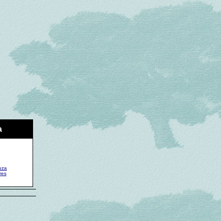
a
uza
res