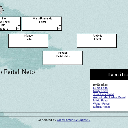
o Feital Neto
f a m í l i 
Irmãos(ãs):
Lúcia Feital
Marly Feital
José Luís Feital
Antonio de Pádua Feital
Mário Feital
Walter Feital
Márcia Feital
Generated by
GreatFamily 2.2 update 2