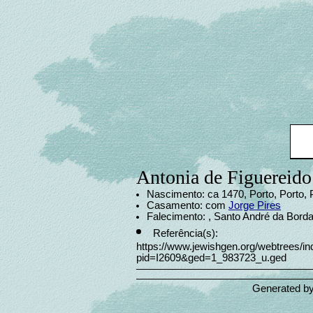
Antonia de Figuereido
Nascimento: ca 1470, Porto, Porto, 
Casamento: com
Jorge Pires
Falecimento: , Santo André da Bor
Referência(s):
https://www.jewishgen.org/webtrees/in
pid=I2609&ged=1_983723_u.ged
Generated b