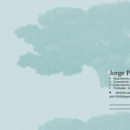
Jorge P
Nascimento: 
Casamento
Falecimento
Profissão: J
Referência
pid=I2609&ge