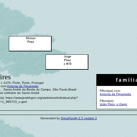
ires
f a m í l i 
c 1470, Porto, Porto, Portugal
: com
Antonia de Figuereido
: , Santo André da Borda do Campo, São Paulo,Brasil
Filhos(as) com:
uiz ordinário de Santo André
Antonia de Figuereido
(s): https://www.jewishgen.org/webtrees/individual.php?
Filhos(as):
d=1_983723_u.ged
João Pires, o Gago
Generated by
GreatFamily 2.2 update 2