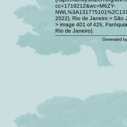
cc=1719212&wc=M6ZY-
NWL%3A131775101%2C1317
2022), Rio de Janeiro > São
> image 401 of 425; Paróquia
Rio de Janeiro).
Generated b