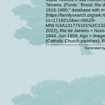
Teixeira. (Fonte: "Brasil, Rio 
1616-1980," database with i
(https://familysearch.org/a
cc=1719212&wc=M6ZR-
MNL%3A131775101%2C1321
2022), Rio de Janeiro > Nos
1844, Jun-1858, Ago > image 
(Catholic Church parishes), R
Generated b