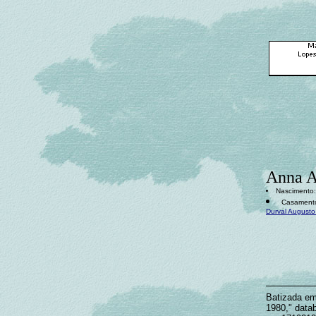
Anna An
Nascimento: 
Casamento:
Durval Augusto
Batizada em 
1980," data