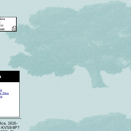
a
va
e Silva
va
lica, 1616-
9F-KVS9-8P?