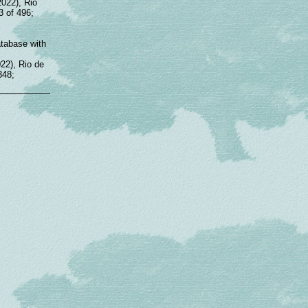
22), Rio
 of 496;
atabase with
2), Rio de
348;