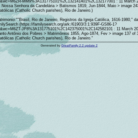
2&wc=M6ZR-MM9%3A131775101%2C132141401%2C132177001 : 11 March 20
> Nossa Senhora da Candelária > Batismos 1819, Jun-1844, Maio > image 243
tólicas (Catholic Church parishes), Rio de Janeiro.)
rimonio:""Brasil, Rio de Janeiro, Registros da Igreja Católica, 1616-1980," d
ilySearch (https://familysearch.org/ark:/61903/3:1:939F-GS86-1?
&wc=M6ZT-JP8%3A131775101%2C142375001%2C142582101 : 11 March 202
anto Antônio dos Pobres > Matrimônios 1855, Ago-1874, Fev > image 137 of 
tólicas (Catholic Church parishes), Rio de Janeiro."
Generated by
GreatFamily 2.2 update 2