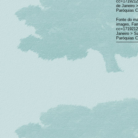
cc=171921
de Janeiro 
Paróquias Ca
Fonte do mat
images, Fam
cc=1719212
Janeiro > S
Paróquias Ca