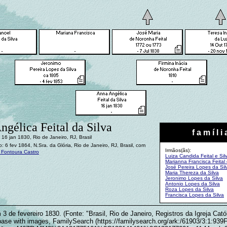
gélica Feital da Silva
f a m í l i 
16 jan 1830, Rio de Janeiro, RJ, Brasil
 6 fev 1864, N.Sra. da Glória, Rio de Janeiro, RJ, Brasil, com
Irmãos(ãs):
 Fontoura Castro
Luiza Candida Feital e Sil
Marianna Francisca Feital 
José Pereira Lopes da Sil
Maria Thereza da Silva
Jeronimo Lopes da Silva
Antonio Lopes da Silva
Roza Lopes da Silva
Francisca Lopes da Silva
3 de fevereiro 1830. (Fonte: "Brasil, Rio de Janeiro, Registros da Igreja Cató
base with images, FamilySearch (https://familysearch.org/ark:/61903/3:1:93