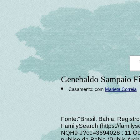
Genebaldo Sampaio Fi
Casamento: com
Marieta Correia
Fonte:"Brasil, Bahia, Registr
FamilySearch (https://family
NQH9-J?cc=3694028 : 11 Octo
publico da Bahia (Public Archi