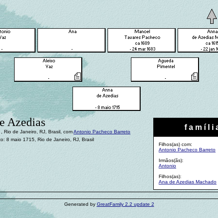
e Azedias
f a m í l i 
 Rio de Janeiro, RJ, Brasil, com
Antonio Pacheco Barreto
o: 8 maio 1715, Rio de Janeiro, RJ, Brasil
Filhos(as) com:
Antonio Pacheco Barreto
Irmãos(ãs):
Antonio
Filhos(as):
Ana de Azedias Machado
Generated by
GreatFamily 2.2 update 2