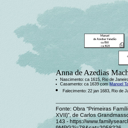
Anna de Azedias Mac
Nascimento: ca 1615, Rio de Janeiro
Casamento: ca 1639 com
Manoel T
Falecimento: 22 jan 1683, Rio de Ja
Fonte: Obra “Primeiras Famíl
XVII)”, de Carlos Grandmass
143 - https://www.familysear
9MPG?i=78&cat=2058226.