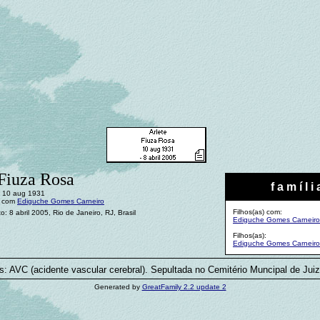
 Fiuza Rosa
f a m í l i 
: 10 aug 1931
: com
Ediguche Gomes Carneiro
Filhos(as) com:
o: 8 abril 2005, Rio de Janeiro, RJ, Brasil
Ediguche Gomes Carneiro
Filhos(as):
Ediguche Gomes Carneiro 
s: AVC (acidente vascular cerebral). Sepultada no Cemitério Muncipal de Juiz
Generated by
GreatFamily 2.2 update 2