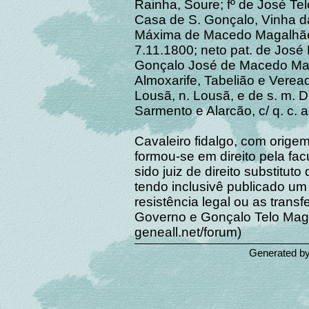
Rainha, Soure; fº de José Tel
Casa de S. Gonçalo, Vinha da
Máxima de Macedo Magalhães 
7.11.1800; neto pat. de José 
Gonçalo José de Macedo Mag
Almoxarife, Tabelião e Veread
Lousã, n. Lousã, e de s. m.
Sarmento e Alarcão, c/ q. c. 
Cavaleiro fidalgo, com orige
formou-se em direito pela fa
sido juiz de direito substitut
tendo inclusivê publicado um 
resistência legal ou as trans
Governo e Gonçalo Telo Maga
geneall.net/forum)
Generated b