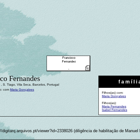
sco Fernandes
f a m í l i 
, S. Tiago, Vila Seca, Barcelos, Portugal
o: com
Maria Gonçalves
Filhos(as) com:
Maria Gonçalves
Filhos(as):
Maria Fernandes
Isabel Fernandes
//digitarq.arquivos.pt/viewer?id=2338026 (diligência de habilitação de Manuel 