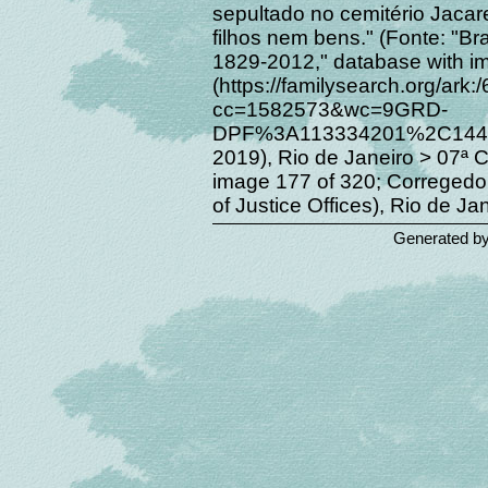
sepultado no cemitério Jaca
filhos nem bens." (Fonte: "Bras
1829-2012," database with i
(https://familysearch.org/a
cc=1582573&wc=9GRD-
DPF%3A113334201%2C14469
2019), Rio de Janeiro > 07ª C
image 177 of 320; Corregedor
of Justice Offices), Rio de Jan
Generated b