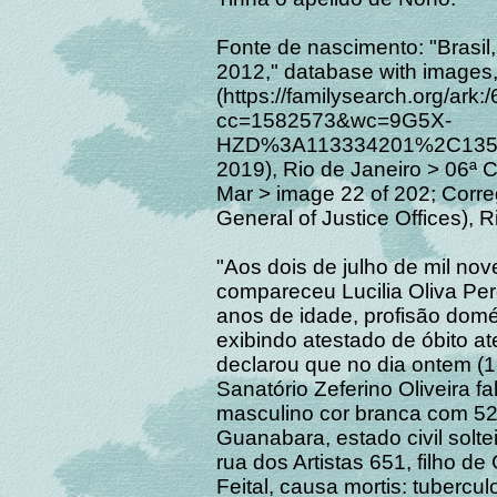
Fonte de nascimento: "Brasil, 
2012," database with images
(https://familysearch.org/a
cc=1582573&wc=9G5X-
HZD%3A113334201%2C1351
2019), Rio de Janeiro > 06ª 
Mar > image 22 of 202; Corre
General of Justice Offices), R
"Aos dois de julho de mil nov
compareceu Lucilia Oliva Per
anos de idade, profisão domés
exibindo atestado de óbito a
declarou que no dia ontem (1
Sanatório Zeferino Oliveira f
masculino cor branca com 52 
Guanabara, estado civil soltei
rua dos Artistas 651, filho d
Feital, causa mortis: tubercu