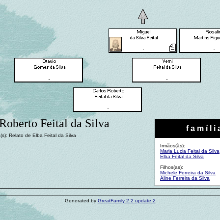
Roberto Feital da Silva
f a m í l i 
(s): Relato de Elba Feital da Silva
Irmãos(ãs):
Maria Lucia Feital da Silva
Elba Feital da Silva
Filhos(as):
Michele Ferreira da Silva
Aline Ferreira da Silva
Generated by
GreatFamily 2.2 update 2