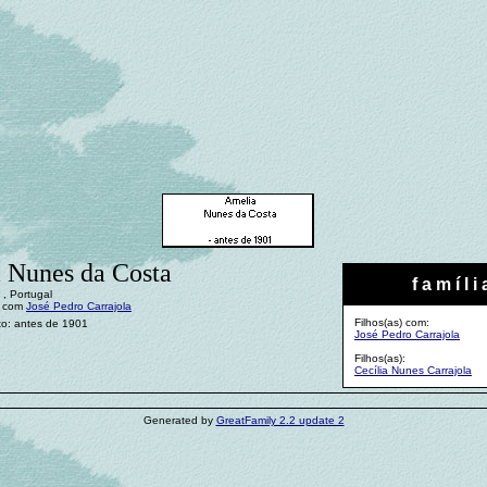
 Nunes da Costa
f a m í l i 
 , Portugal
: com
José Pedro Carrajola
Filhos(as) com:
to: antes de 1901
José Pedro Carrajola
Filhos(as):
Cecília Nunes Carrajola
Generated by
GreatFamily 2.2 update 2