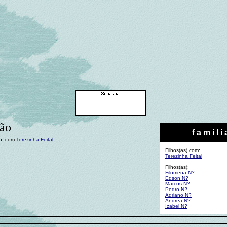
ião
f a m í l i 
o: com
Terezinha Feital
Filhos(as) com:
Terezinha Feital
Filhos(as):
Filomena N?
Edson N?
Marcos N?
Pedro N?
Adriano N?
Andréa N?
Izabel N?