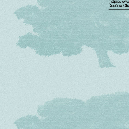
(https://ww
Docênia Oli