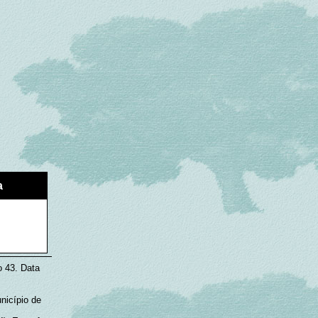
a
o 43. Data
nicípio de