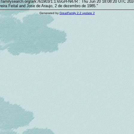
w.familysearch.org/ark:/61903/1:1:65GH-N47R : Thu Jun 20 18:08:20 UTC 2024
veira Feital and Jose de Araujo, 2 de dezembro de 1985."
Generated by
GreatFamily 2.2 update 2