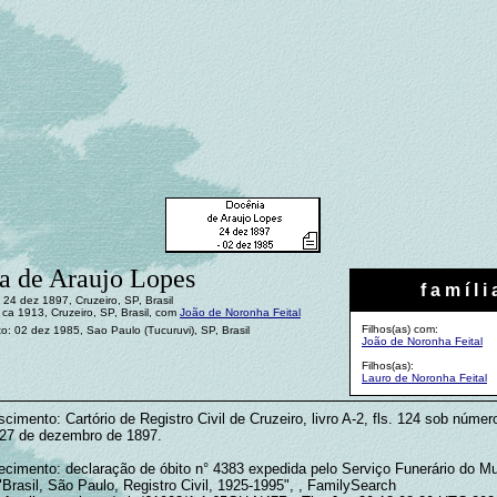
a de Araujo Lopes
f a m í l i 
24 dez 1897, Cruzeiro, SP, Brasil
ca 1913, Cruzeiro, SP, Brasil, com
João de Noronha Feital
Filhos(as) com:
o: 02 dez 1985, Sao Paulo (Tucuruvi), SP, Brasil
João de Noronha Feital
Filhos(as):
Lauro de Noronha Feital
cimento: Cartório de Registro Civil de Cruzeiro, livro A-2, fls. 124 sob númer
 27 de dezembro de 1897.
lecimento: declaração de óbito n° 4383 expedida pelo Serviço Funerário do Mu
Brasil, São Paulo, Registro Civil, 1925-1995", , FamilySearch