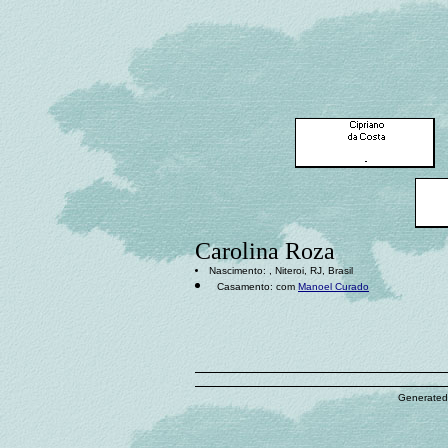
Carolina Roza
Nascimento: , Niteroi, RJ, Brasil
Casamento: com
Manoel Curado
Generated