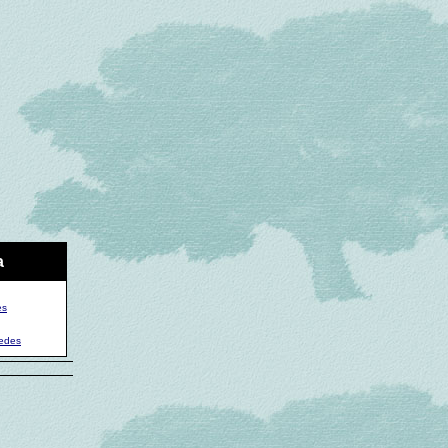
a
es
uedes