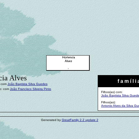
cia Alves
f a m í l i 
: com
João Baptista Silva Guedes
o: com
João Francisco Silveira Pinto
Filhos(as) com:
João Baptista Silva Gued
Filhos(as):
Antonio Alves da Silva G
Generated by
GreatFamily 2.2 update 2