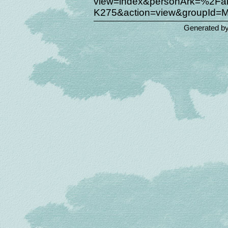
view=index&personArk=%2
K275&action=view&groupId=
Generated b