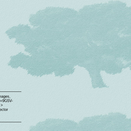
images,
c=9G5V-
 >
ector