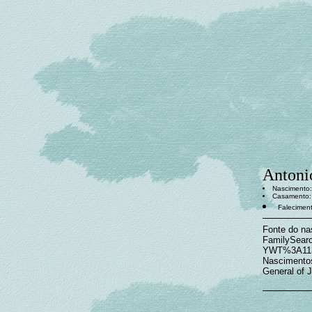
Antoni
Nascimento:
Casamento
Faleciment
Fonte do nas
FamilySear
YWT%3A1138
Nascimentos
General of J