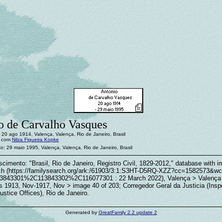
o de Carvalho Vasques
 20 ago 1914, Valença, Valença, Rio de Janeiro, Brasil
: com
Nilza Figueira Kopke
o: 29 maio 1995, Valença, Valença, Rio de Janeiro, Brasil
cimento: "Brasil, Rio de Janeiro, Registro Civil, 1829-2012," database with 
ch (https://familysearch.org/ark:/61903/3:1:S3HT-D5RQ-XZZ?cc=1582573&w
43301%2C113843302%2C116077301 : 22 March 2022), Valença > Valença
 1913, Nov-1917, Nov > image 40 of 203; Corregedor Geral da Justicia (Insp
ustice Offices), Rio de Janeiro.
Generated by
GreatFamily 2.2 update 2