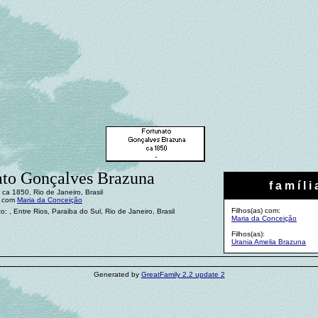
ato Gonçalves Brazuna
f a m í l i 
ca 1850, Rio de Janeiro, Brasil
: com
Maria da Conceição
Filhos(as) com:
o: , Entre Rios, Paraiba do Sul, Rio de Janeiro, Brasil
Maria da Conceição
Filhos(as):
Urania Amelia Brazuna
Generated by
GreatFamily 2.2 update 2