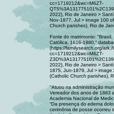
cc=1719212&wc=M6ZT-
QT5%3A131775101%2C1390
2022), Rio de Janeiro > San
Nov-1877, Jul > image 100 of
Church parishes), Rio de Jane
Fonte do matrimonio: "Brasil,
Católica, 1616-1980," datab
(https://familysearch.org/ar
cc=1719212&wc=M6ZT-
Z3D%3A131775101%2C1390
2022), Rio de Janeiro > San
1875, Jun-1879, Jul > image 
(Catholic Church parishes), R
"Atuou na administração muni
Vereador dos anos de 1883 a 
Academia Nacional de Medici
“Da presença do edema dolo
cerimônia de posse ocorreu 