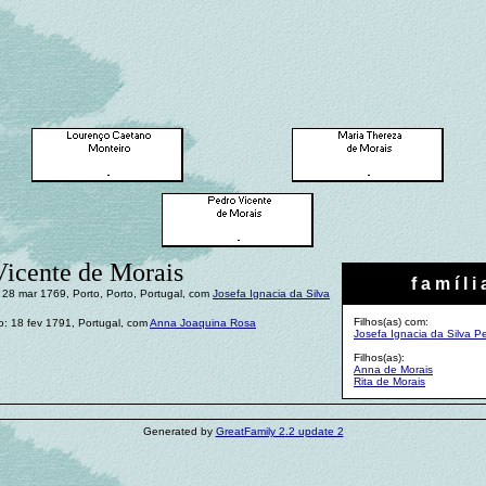
Vicente de Morais
f a m í l i 
28 mar 1769, Porto, Porto, Portugal, com
Josefa Ignacia da Silva
Filhos(as) com:
: 18 fev 1791, Portugal, com
Anna Joaquina Rosa
Josefa Ignacia da Silva Pe
Filhos(as):
Anna de Morais
Rita de Morais
Generated by
GreatFamily 2.2 update 2