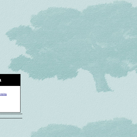
a
reira